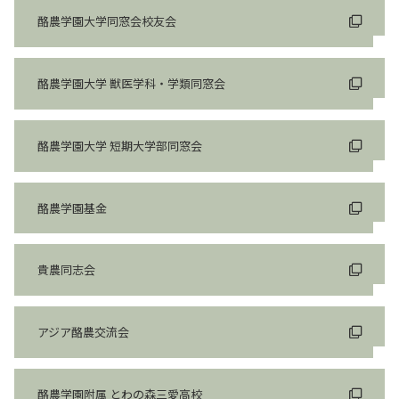
酪農学園大学同窓会校友会
酪農学園⼤学 獣医学科・学類同窓会
酪農学園⼤学 短期⼤学部同窓会
酪農学園基金
貴農同志会
アジア酪農交流会
酪農学園附属 とわの森三愛⾼校