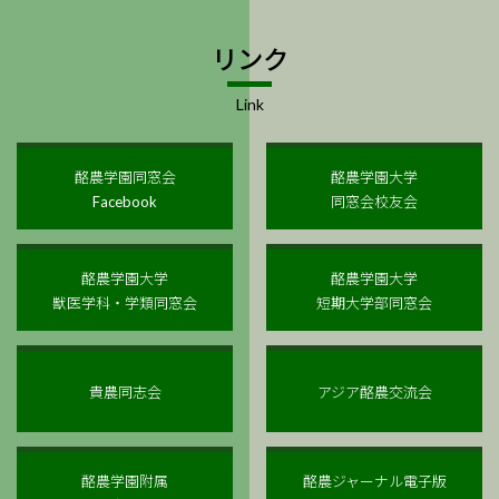
リンク
Link
酪農学園同窓会
酪農学園大学
Facebook
同窓会校友会
酪農学園⼤学
酪農学園⼤学
獣医学科・学類同窓会
短期⼤学部同窓会
貴農同志会
アジア酪農交流会
酪農学園附属
酪農ジャーナル電⼦版