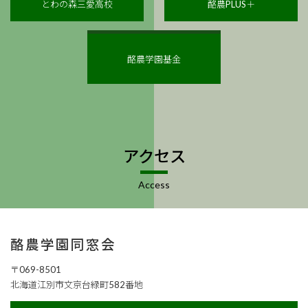
とわの森三愛⾼校
酪農PLUS＋
酪農学園基金
アクセス
Access
酪農学園同窓会
〒069-8501
北海道江別市文京台緑町582番地