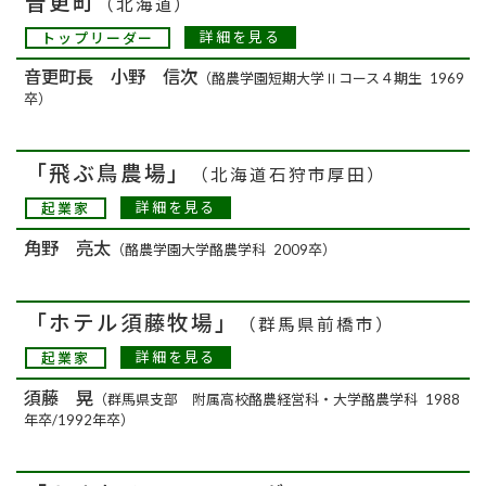
音更町
（北海道）
詳細を見る
トップリーダー
音更町長 小野 信次
（酪農学園短期大学Ⅱコース４期生 1969
卒）
「飛ぶ鳥農場」
（北海道石狩市厚田）
詳細を見る
起業家
角野 亮太
（酪農学園大学酪農学科 2009卒）
「ホテル須藤牧場」
（群馬県前橋市）
詳細を見る
起業家
須藤 晃
（群馬県支部 附属高校酪農経営科・大学酪農学科 1988
年卒/1992年卒）