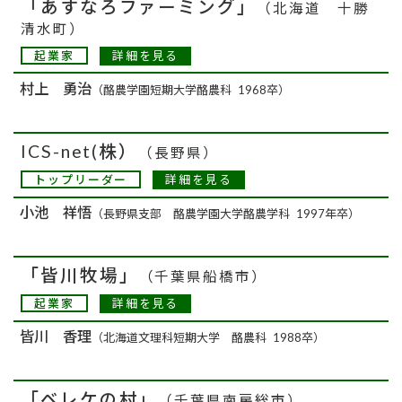
「あすなろファーミング」
（北海道 十勝
清水町）
詳細を見る
起業家
村上 勇治
（酪農学園短期大学酪農科 1968卒）
ICS-net(株）
（長野県）
詳細を見る
トップリーダー
小池 祥悟
（長野県支部 酪農学園大学酪農学科 1997年卒）
「皆川牧場」
（千葉県船橋市）
詳細を見る
起業家
皆川 香理
（北海道文理科短期大学 酪農科 1988卒）
「ベレケの村」
（千葉県南房総市）