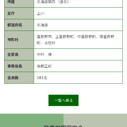
所属
北海道第四 （道北）
支庁
上川
都道府県
北海道
富良野市、上富良野町、中富良野町、南富良野
市町村
町、占冠村
支部長
中村 博
事務局長
後藤正紀
会員数
181名
一覧へ戻る