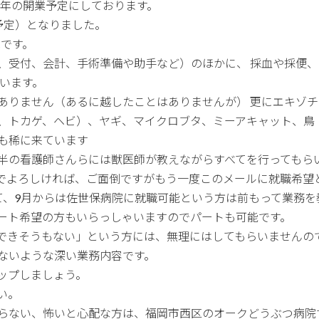
4年の開業予定にしております。
予定）となりました。
院です。
、受付、会計、手術準備や助手など）のほかに、 採血や採便
らいます。
ありません（あるに越したことはありませんが） 更にエキゾ
、トカゲ、ヘビ）、ヤギ、マイクロブタ、ミーアキャット、鳥
も稀に来ています
半の看護師さんらには獣医師が教えながらすべてを行ってもら
開業でよろしければ、ご面倒ですがもう一度このメールに就職希望
て、9月からは佐世保病院に就職可能という方は前もって業務を
ート希望の方もいらっしゃいますのでパートも可能です。
できそうもない」という方には、無理にはしてもらいませんの
ないような深い業務内容です。
ップしましょう。
い。
らない、怖いと心配な方は、福岡市西区のオークどうぶつ病院