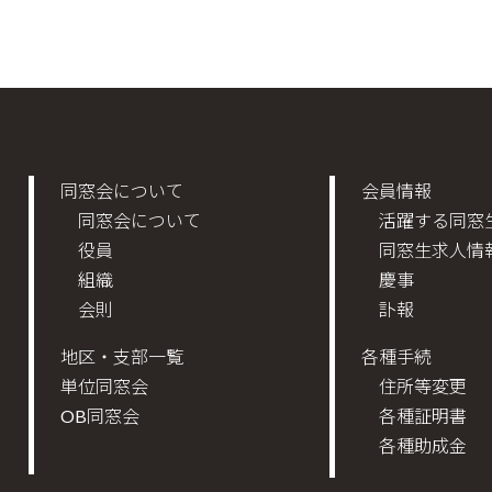
同窓会について
会員情報
同窓会について
活躍する同窓
役員
同窓生求人情
組織
慶事
会則
訃報
地区・支部一覧
各種手続
単位同窓会
住所等変更
OB同窓会
各種証明書
各種助成金