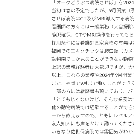
「オークどうぶつ病院させぼ」を202
当初は春の予定でしたが、9月開業（
させぼ病院はCT及びMRI導入する病
看護師の方々には一般業務（犬舎掃除
静脈確保、CTやMRI操作を行っても
採用条件には看護師国家資格の有無は
福岡でのエキゾチックは爬虫類（カメ
動物園でしか見ることができない動物
上記の業務経験者は大歓迎ですが、大
以上、これらの業務や2024年9月
また、福岡で9月まで働くことができ
一部の方には履歴書も頂いており、パ
「とてもじゃないけど、そんな業務は
他の動物病院では経験することができ
一から教えますので、ともにレベルア
友人知人にも声をかけて誘ってくださ
いきなり佐世保病院では雰囲気がわか