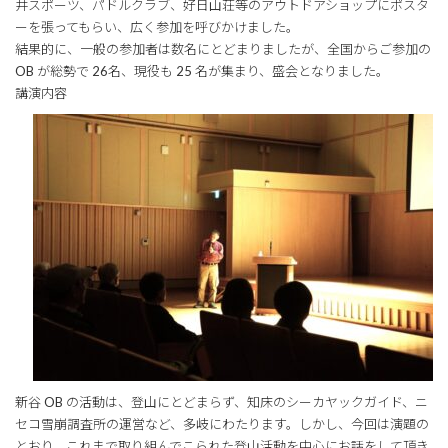
井スポーツ、パドルクラブ、好日山荘等のアウトドアショップにポスタ
ーを張ってもらい、広く参加を呼びかけました。
結果的に、一般の参加者は数名にとどまりましたが、全国からご参加の
OB が総勢で 26名、現役も 25 名が集まり、盛会となりました。
講演内容
新谷 OB の活動は、登山にとどまらず、知床のシーカヤックガイド、ニ
セコ雪崩調査所の運営など、多岐にわたります。しかし、今回は演題の
とおり、これまで取り組んでこられた登山活動を中心にお話をして頂き