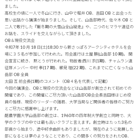
ました。
高校生の頃に一人で冬山に行き、山中で堀井 OB、吉田 OB と出会った
思い出話から講演が始まりました。そして、山岳部時代、佐々木 OB と
二人で敢行した『厳冬期の大雪山全山縦走』や、二つのヒマラヤ遠征の
お話を、スライドを交えながらして頂きました。
OB＆現役交流会
令和7年 10 月 18 日(土)18:30 から新さっぽろアークシティホテルを会
場に３５名が参加して行われた。司会進行は土屋 勝(山岳部 10 期)。 開
会宣言に続き、 黙とうが行われた。物故者:西川 求(1期)、チャムラン遠
征隊メンバー 中村 孝(17 期)、櫛見 理(22 期)、これまでに亡くなった山
岳部 OB 全員
太田 亙 前会長(1期)のコメント（OB４名を代表して記載）
今回の講演会、OBと現役の交流会などは山岳部が創立されて初めての
開催であり、この開催にご尽力頂いた山岳部OB会会長吉田様はじめ役
員の皆様、現役のリーダ―の諸君、大学当局など関係者の皆様のご努力
とご尽力に感謝申し上げます。
酪農学園大学山岳部の創立は、1960年の四年制大学創立と同時で、大
学のクラブの中では最も古いクラブと言えます。創立時はたった3名の
部員から始まり、途中紆余曲折もありましたが、現在のように発展した
部になるとは夢のようなことであり、この間多くの努力をされたOB、