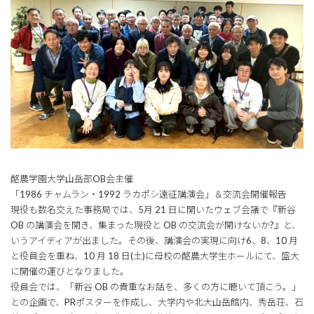
酪農学園大学山岳部OB会主催
「1986 チャムラン・1992 ラカポシ遠征講演会」＆交流会開催報告
現役も数名交えた事務局では、5月 21 日に開いたウェブ会議で『新谷
OB の講演会を開き、集まった現役と OB の交流会が開けないか?』と、
いうアイディアが出ました。その後、講演会の実現に向け6、8、10 月
と役員会を重ね、10 月 18 日(土)に母校の酪農大学生ホールにて、盛大
に開催の運びとなりました。
役員会では、「新谷 OB の貴重なお話を、多くの方に聴いて頂こう。」
との企画で、PRポスターを作成し、大学内や北大山岳館内、秀岳荘、石