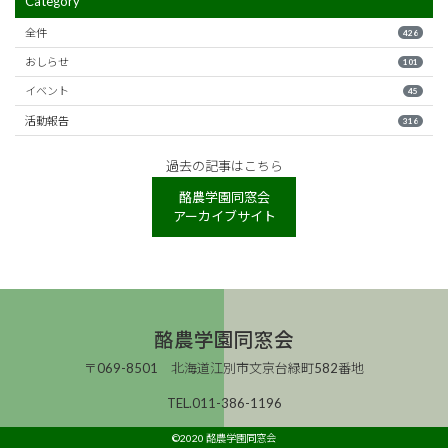
Category
全件
426
おしらせ
101
イベント
45
活動報告
316
過去の記事はこちら
酪農学園同窓会
アーカイブサイト
酪農学園同窓会
〒069-8501 北海道江別市文京台緑町582番地
TEL.011-386-1196
©2020 酪農学園同窓会