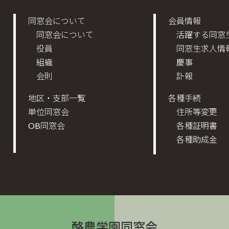
同窓会について
会員情報
同窓会について
活躍する同窓
役員
同窓生求人情
組織
慶事
会則
訃報
地区・支部一覧
各種手続
単位同窓会
住所等変更
OB同窓会
各種証明書
各種助成金
酪農学園同窓会