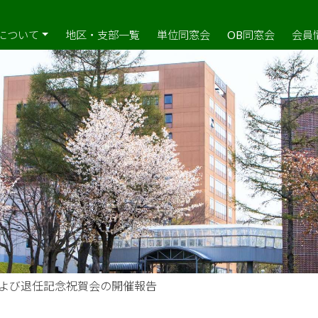
について
地区・支部一覧
単位同窓会
OB同窓会
会員
よび退任記念祝賀会の開催報告