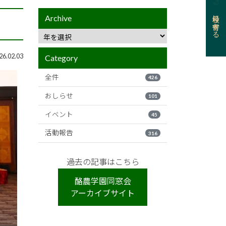
母校に寄付する
Archive
6.02.03
Category
全件
426
おしらせ
101
イベント
45
活動報告
316
過去の記事はこちら
酪農学園同窓会
アーカイブサイト