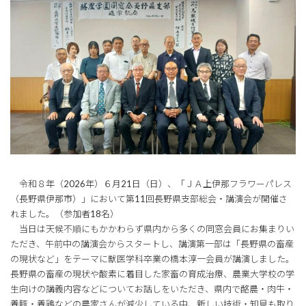
令和８年（2026年）６月21日（日）、「ＪＡ上伊那フラワーパレス
（長野県伊那市）」において第11回長野県支部総会・講演会が開催さ
れました。（参加者18名）
当日は天候不順にもかかわらず県内から多くの同窓会員にお集まりい
ただき、午前中の講演会からスタートし、講演第一部は「長野県の畜産
の現状など」をテーマに獣医学科卒業の橋本淳一会員が講演しました。
長野県の畜産の現状や酸素に着目した家畜の育成治療、農業大学校の学
生向けの講義内容などについてお話しをいただき、県内で酪農・肉牛・
養豚・養鶏などの農家さんが減少している中、新しい技術・知見も取り