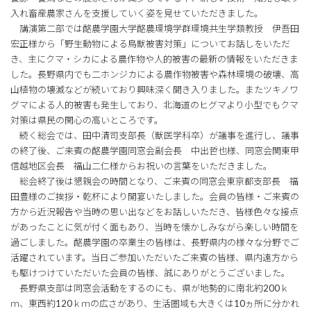
入れ畜産農家さんを支援していく姿を見せていただきました。
講演第二部では酪農学園大学酪農環境学群環境共生学類教授 伊吾田
宏正様から「野生動物による鳥獣被害対策」についてお話しをいただ
き、主にクマ・シカによる農作物や人的被害の最新の情報をいただきま
した。長野県内でも二ホンジカによる農作物被害や森林環境の破壊、高
山植物の壊滅などが続いており興味深く聞き入りました。またツキノワ
グマによる人的被害も発生しており、北海道のヒグマより小型でもクマ
対策は県民の関心の高いところです。
続く総会では、田中清司支部長（獣医学科卒）が議事を進行し、議事
の終了後、ご来賓の酪農学園同窓会副会長 中出哲也様、同窓会関東甲
信越地区会長 福山二仁様からお祝いの言葉をいただきました。
総会終了後は懇親会の時間となり、ご来賓の同窓会東京都支部長 福
田豊様のご挨拶・乾杯により開宴いたしました。会員の皆様・ご来賓の
方から近況報告や当時の思い出などをお話しいただき、皆様色々な接点
があったことに気が付く面もあり、当時を懐かしみながら楽しい時間を
過ごしました。酪農学園の卒業生の皆様は、長野県内の様々な分野でご
活躍されています。当日ご参加いただいたご来賓の皆様、県内遠方から
も駆けつけていただいた会員の皆様、誠にありがとうございました。
長野県支部は同窓会活動をするのにも、県が地勢的に南北約200ｋ
ｍ、東西約120ｋｍの広さがあり、生活圏域も大きくは10ヵ所に分かれ