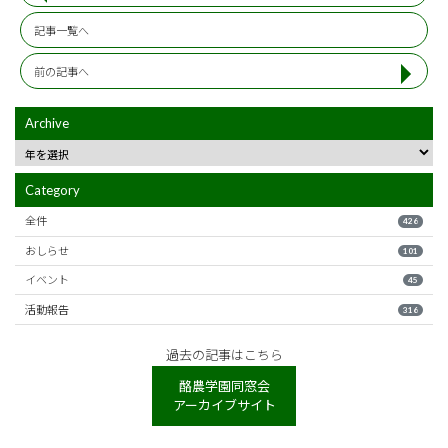
記事一覧へ
前の記事へ
Archive
Category
全件
426
おしらせ
101
イベント
45
活動報告
316
過去の記事はこちら
酪農学園同窓会
アーカイブサイト