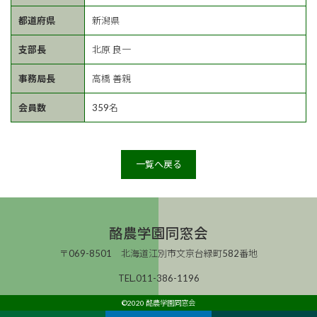
都道府県
新潟県
支部長
北原 良一
事務局長
高橋 善親
会員数
359名
一覧へ戻る
酪農学園同窓会
〒069-8501 北海道江別市文京台緑町582番地
TEL.011-386-1196
©2020 酪農学園同窓会