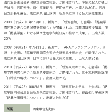
園同窓会連合会新潟県支部設立総会」が開催された。準備発起人は樋口
守雄氏、石田宏氏、唐仁原景昭氏、野田修平氏。出席人数30名。石月
晋支部長を選任。唐仁原景昭氏講演「新潟県における狂犬病発生史」
2008（平成20）年11月8日、新潟市、「新潟会館」を会場に「酪農学
園同窓会連合会新潟県支部総会」が開催された。加藤清雄教授講演、演
題「酪農学園における獣医生理学領域研究の推移と成果」。出席人数
20名
2009（平成21）年7月11日、新潟市、「ANAクラウンプラザホテル新
潟」を会場に「酪農学園同窓会連合会新潟県支部総会」が開催された。
唐仁原景昭氏講演「日本における狂犬病発生史」。出席人数26名
2010（平成22）年7月3日、新潟市、「新潟東映ホテル」を会場に「酪
農学園同窓会連合会新潟県支部総会」が開催された。五十嵐利男氏講演
「口蹄疫の現状について」。出席人数21名
2011（平成23）年8月6日、新潟市、「新潟東映ホテル」を会場に「酪
農学園同窓会連合会新潟県支部総会」が開催された。谷山弘行学長講演
「酪農学園概況について」。出席人数約20名
所属
関東甲信越地区