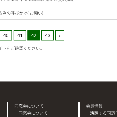
為の呼びかけ( お願い)
40
41
42
43
›
サイトをご確認ください。
同窓会について
会員情報
同窓会について
活躍する同窓