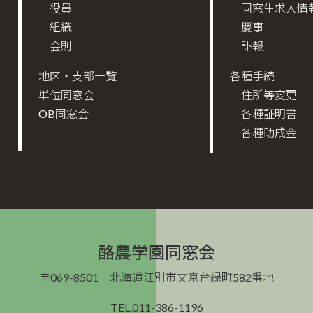
役員
同窓生求人情
組織
慶事
会則
訃報
地区・支部一覧
各種手続
単位同窓会
住所等変更
OB同窓会
各種証明書
各種助成金
酪農学園同窓会
〒069-8501 北海道江別市文京台緑町582番地
TEL.011-386-1196