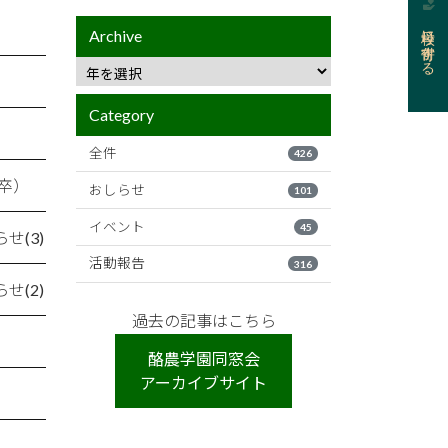
母校に寄付する
Archive
Category
全件
426
卒）
おしらせ
101
イベント
45
(3)
活動報告
316
(2)
過去の記事はこちら
酪農学園同窓会
アーカイブサイト