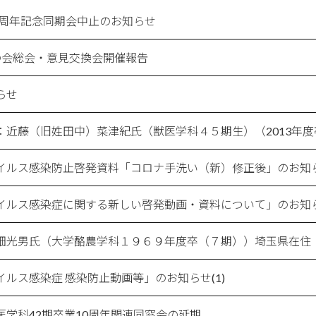
0周年記念同期会中止のお知らせ
の会総会・意見交換会開催報告
らせ
：近藤（旧姓田中）菜津紀氏（獣医学科４５期生）（2013年度
イルス感染防止啓発資料「コロナ手洗い（新）修正後」のお知らせ
イルス感染症に関する新しい啓発動画・資料について」のお知らせ
畑光男氏（大学酪農学科１９６９年度卒（７期））埼玉県在住
ルス感染症 感染防止動画等」のお知らせ(1)
医学科42期卒業10周年関連同窓会の延期