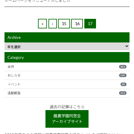
ホームページをリニューアルしました
«
‹
15
16
17
Archive
Category
全件
426
おしらせ
101
イベント
45
活動報告
316
過去の記事はこちら
酪農学園同窓会
アーカイブサイト